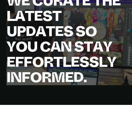
W
E
C
U
R
A
T
E
T
H
E
L
A
T
E
S
T
U
P
D
A
T
E
S
S
O
Y
O
U
C
A
N
S
T
A
Y
E
F
F
O
R
T
L
E
S
S
L
Y
I
N
F
O
R
M
E
D
.